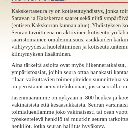
Kakskertaseura ry on kotiseutuyhdistys, jonka to
Satavan ja Kakskerran saaret sekä niitä ympäröiv
(entisen Kakskerran kunnan alue). Yhdistyksen ko
Seuran tavoitteena on aktiivinen kotiseututyö läh
saaristomainen omaleimaisuus, asukkaiden kaikin
viihtyvyydestä huolehtiminen ja kotiseututuntemu
kiintymyksen lisääminen.
Aina tärkeitä asioita ovat myös liikenneratkaisut,
ympäristöasiat, joihin seura ottaa hanakasti kant
tilaan vaikuttavien toimenpiteiden suunnittelua v
on perustanut neuvottelukunnan, jossa seuralla on
Jäsenmäärämme on nykyään n. 800 henkeä ja koo
vakinaisista että kesäasukkaista. Seuran varsinaisi
toimialueellamme joko vakinaisesti tai osan vuott
työskentelevä henkilö tai muutkin seuran tarkoit
henkilöt, jotka seuran hallitus hyväksyy.