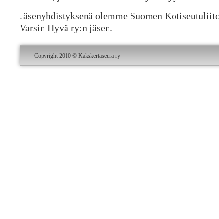
Jäsenyhdistyksenä olemme Suomen Kotiseutuliiton
Varsin Hyvä ry:n jäsen.
Copyright 2010 © Kakskertaseura ry