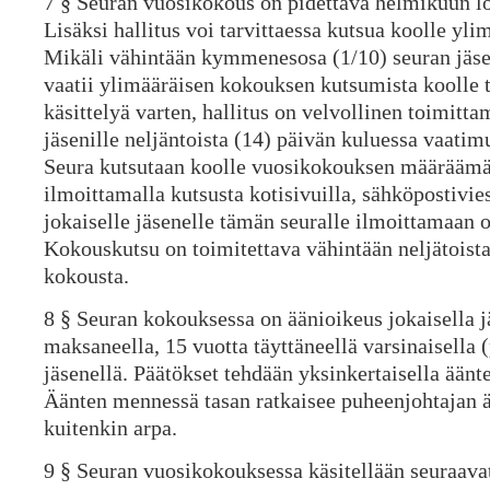
7 § Seuran vuosikokous on pidettävä helmikuun 
Lisäksi hallitus voi tarvittaessa kutsua koolle yl
Mikäli vähintään kymmenesosa (1/10) seuran jäseni
vaatii ylimääräisen kokouksen kutsumista koolle t
käsittelyä varten, hallitus on velvollinen toimit
jäsenille neljäntoista (14) päivän kuluessa vaatim
Seura kutsutaan koolle vuosikokouksen määräämäl
ilmoittamalla kutsusta kotisivuilla, sähköpostiviest
jokaiselle jäsenelle tämän seuralle ilmoittamaan o
Kokouskutsu on toimitettava vähintään neljätoist
kokousta.
8 § Seuran kokouksessa on äänioikeus jokaisella
maksaneella, 15 vuotta täyttäneellä varsinaisella (
jäsenellä. Päätökset tehdään yksinkertaisella ään
Äänten mennessä tasan ratkaisee puheenjohtajan ä
kuitenkin arpa.
9 § Seuran vuosikokouksessa käsitellään seuraavat