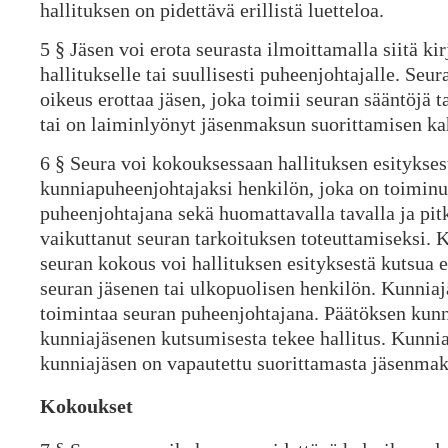
hallituksen on pidettävä erillistä luetteloa.
5 § Jäsen voi erota seurasta ilmoittamalla siitä kirj
hallitukselle tai suullisesti puheenjohtajalle. Seur
oikeus erottaa jäsen, joka toimii seuran sääntöjä ta
tai on laiminlyönyt jäsenmaksun suorittamisen k
6 § Seura voi kokouksessaan hallituksen esitykses
kunniapuheenjohtajaksi henkilön, joka on toiminu
puheenjohtajana sekä huomattavalla tavalla ja pit
vaikuttanut seuran tarkoituksen toteuttamiseksi. 
seuran kokous voi hallituksen esityksestä kutsua 
seuran jäsenen tai ulkopuolisen henkilön. Kunniajä
toimintaa seuran puheenjohtajana. Päätöksen kunn
kunniajäsenen kutsumisesta tekee hallitus. Kunni
kunniajäsen on vapautettu suorittamasta jäsenmak
Kokoukset