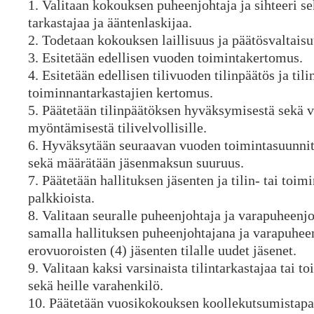
1. Valitaan kokouksen puheenjohtaja ja sihteeri se
tarkastajaa ja ääntenlaskijaa.
2. Todetaan kokouksen laillisuus ja päätösvaltaisu
3. Esitetään edellisen vuoden toimintakertomus.
4. Esitetään edellisen tilivuoden tilinpäätös ja tilin
toiminnantarkastajien kertomus.
5. Päätetään tilinpäätöksen hyväksymisestä sekä
myöntämisestä tilivelvollisille.
6. Hyväksytään seuraavan vuoden toimintasuunnit
sekä määrätään jäsenmaksun suuruus.
7. Päätetään hallituksen jäsenten ja tilin- tai toim
palkkioista.
8. Valitaan seuralle puheenjohtaja ja varapuheenjo
samalla hallituksen puheenjohtajana ja varapuhee
erovuoroisten (4) jäsenten tilalle uudet jäsenet.
9. Valitaan kaksi varsinaista tilintarkastajaa tai t
sekä heille varahenkilö.
10. Päätetään vuosikokouksen koollekutsumistap