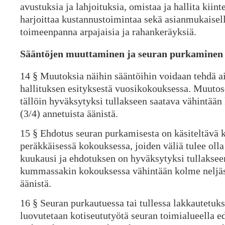
avustuksia ja lahjoituksia, omistaa ja hallita kiin
harjoittaa kustannustoimintaa sekä asianmukaisell
toimeenpanna arpajaisia ja rahankeräyksiä.
Sääntöjen muuttaminen ja seuran purkaminen
14 § Muutoksia näihin sääntöihin voidaan tehdä a
hallituksen esityksestä vuosikokouksessa. Muuto
tällöin hyväksytyksi tullakseen saatava vähintään
(3/4) annetuista äänistä.
15 § Ehdotus seuran purkamisesta on käsiteltävä 
peräkkäisessä kokouksessa, joiden väliä tulee olla
kuukausi ja ehdotuksen on hyväksytyksi tullaksee
kummassakin kokouksessa vähintään kolme neljäso
äänistä.
16 § Seuran purkautuessa tai tullessa lakkautetuks
luovutetaan kotiseututyötä seuran toimialueella e