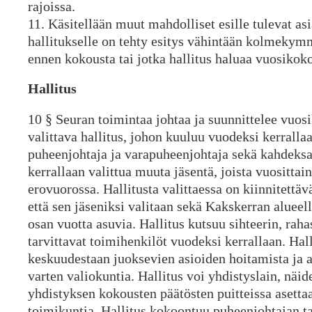
rajoissa.
11. Käsitellään muut mahdolliset esille tulevat asia
hallitukselle on tehty esitys vähintään kolmekym
ennen kokousta tai jotka hallitus haluaa vuosikoko
Hallitus
10 § Seuran toimintaa johtaa ja suunnittelee vuo
valittava hallitus, johon kuuluu vuodeksi kerrallaa
puheenjohtaja ja varapuheenjohtaja sekä kahdeks
kerrallaan valittua muuta jäsentä, joista vuosittai
erovuorossa. Hallitusta valittaessa on kiinnitettä
että sen jäseniksi valitaan sekä Kakskerran alueell
osan vuotta asuvia. Hallitus kutsuu sihteerin, rah
tarvittavat toimihenkilöt vuodeksi kerrallaan. Hall
keskuudestaan juoksevien asioiden hoitamista ja 
varten valiokuntia. Hallitus voi yhdistyslain, näid
yhdistyksen kokousten päätösten puitteissa asettaa
toimikuntia. Hallitus kokoontuu puheenjohtajan ta