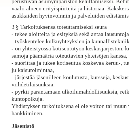
perustuvan asuinympäristön kehittämiseksi. Kehi
vaalii alueen erityispiirteitä ja historiaa. Kaksker
asukkaiden hyvinvoinnin ja palveluiden edistämis
3 § Tarkoituksensa toteuttamiseksi seura
- tekee aloitteita ja esityksiä sekä antaa lausuntoj
- työskentelee kulkuyhteyksien ja kunnallisteknii
- on yhteistyössä kotiseututyön keskusjärjestön,
samoja päämääriä toteuttavien yhteisöjen kanssa,
- suorittaa ja tukee kotiseutua koskevaa keruu-, tu
julkaisutoimintaa,
- järjestää jäsenilleen koulutusta, kursseja, keskus
viihdetilaisuuksia.
- pyrkii parantamaan ulkoilumahdollisuuksia, retke
kuntopolkuja.
Yhdistyksen tarkoituksena ei ole voiton tai muun
hankkiminen.
Jäsenistö