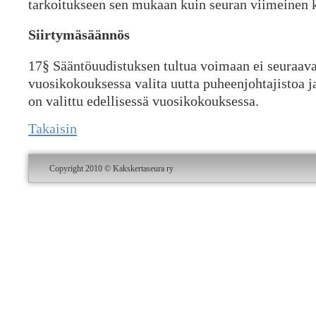
tarkoitukseen sen mukaan kuin seuran viimeinen 
Siirtymäsäännös
17§ Sääntöuudistuksen tultua voimaan ei seuraav
vuosikokouksessa valita uutta puheenjohtajistoa ja
on valittu edellisessä vuosikokouksessa.
Takaisin
Copyright 2010 © Kakskertaseura ry