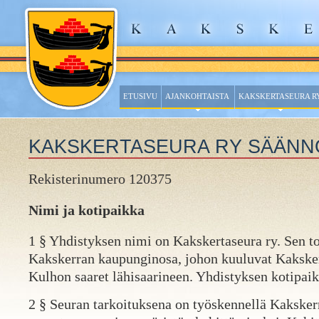
ETUSIVU
AJANKOHTAISTA
KAKSKERTASEURA R
KAKSKERTASEURA RY SÄÄNN
Rekisterinumero 120375
Nimi ja kotipaikka
1 § Yhdistyksen nimi on Kakskertaseura ry. Sen t
Kakskerran kaupunginosa, johon kuuluvat Kaksker
Kulhon saaret lähisaarineen. Yhdistyksen kotipai
2 § Seuran tarkoituksena on työskennellä Kakske