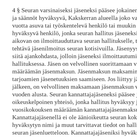
4 § Seuran varsinaiseksi jäseneksi pääsee jokainen
ja säännöt hyväksyvä, Kakskerran alueella joko va
vuotta asuva tai työskentelevä henkilö tai muukin
hyväksyvä henkilö, jonka seuran hallitus jäseneks
aikovan on ilmoittauduttava seuran hallitukselle, 
tehtävä jäsenilmoitus seuran kotisivuilla. Jäsenyy
siitä ajankohdasta, jolloin jäseneksi ilmoittautu
hallituksessa. Jäsen on velvollinen suorittamaan
määräämän jäsenmaksun. Jäsenmaksun maksamine
tarjoamien jäsenetuuksien saamiseen. Jos liittyy jä
jälkeen, on velvollinen maksamaan jäsenmaksun 
vuoden alusta. Seuran kannattajajäseneksi pääsee
oikeuskelpoinen yhteisö, jonka hallitus hyväksyy j
vuosikokouksen määräämän kannattajajäsenmaks
Kannattajajäsenellä ei ole äänioikeutta seuran ko
hyväksytyn nimi ja muut tarvittavat tiedot on hal
seuran jäsenluetteloon. Kannattajajäseniksi hyväks