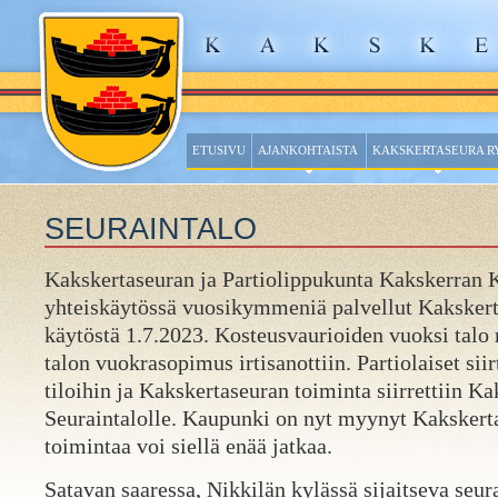
ETUSIVU
AJANKOHTAISTA
KAKSKERTASEURA R
SEURAINTALO
Kakskertaseuran ja Partiolippukunta Kakskerran 
yhteiskäytössä vuosikymmeniä palvellut Kakskerta
käytöstä 1.7.2023. Kosteusvaurioiden vuoksi talo
talon vuokrasopimus irtisanottiin. Partiolaiset sii
tiloihin ja Kakskertaseuran toiminta siirrettiin K
Seuraintalolle. Kaupunki on nyt myynyt Kakskerta
toimintaa voi siellä enää jatkaa.
Satavan saaressa, Nikkilän kylässä sijaitseva seura