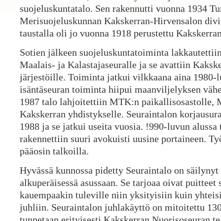
suojeluskuntatalo. Sen rakennutti vuonna 1934 Tu
Merisuojeluskunnan Kakskerran-Hirvensalon divi
taustalla oli jo vuonna 1918 perustettu Kakskerra
Sotien jälkeen suojeluskuntatoiminta lakkautettiin 
Maalais- ja Kalastajaseuralle ja se avattiin Kakske
järjestöille. Toiminta jatkui vilkkaana aina 1980-l
isäntäseuran toiminta hiipui maanviljelyksen väh
1987 talo lahjoitettiin MTK:n paikallisosastolle, 
Kakskerran yhdistykselle. Seuraintalon korjausur
1988 ja se jatkui useita vuosia. !990-luvun alussa
rakennettiin suuri avokuisti uusine portaineen. Työ
pääosin talkoilla.
Hyvässä kunnossa pidetty Seuraintalo on säilynyt 
alkuperäisessä asussaan. Se tarjoaa oivat puitteet s
kauempaakin tuleville niin yksityisiin kuin yhteis
juhliin. Seuraintalon juhlakäyttö on mitoitettu 130
tunnetaan erityisesti Kakskerran Nuorisoseuran te