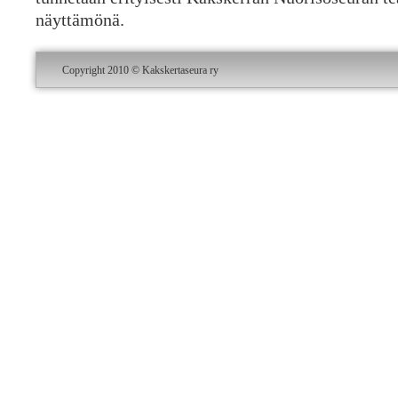
näyttämönä.
Copyright 2010 © Kakskertaseura ry