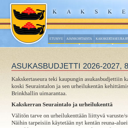
ETUSIVU
AJANKOHTAISTA
KAKSKERTASEURA R
ASUKASBUDJETTI 2026-2027, 8
Kakskertaseura teki kaupungin asukasbudjettiin ka
koski Seuraintalon ja sen urheilukentän kehittämis
Brinkhallin uimarantaa.
Kakskerran Seuraintalo ja urheilukenttä
Välitön tarve on urheilukenttään liittyvä varuste/s
Näihin tarpeisiin käytetään nyt kentän reuna-alueit