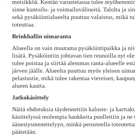
metsikköä. Kentän varustetasoa tulee myöhemmin 
sinne kuntoilu- ja voimailuvälineitä. Talolta ja sin
sekä pysäköintialueelta puuttuu valaistus, mikä t
toteuttaa.
Brinkhallin uimaranta
Alueella on vain muutama pysäköintipaikka ja nii
lisätä. Pysäköintiin johtavan tien reunoilla nyt ol
tulee poistaa ja siirtää alemmas ranta-alueelle est
järven jäälle. Alueelta puuttuu myös yleisen uim
pelastustie, mikä tulee rakentaa viereisen, kaup
alueen kautta.
Jatkokäsittely
Näitä ehdotuksia täydennettiin kaluste- ja kartta
käsittelyssä molempia hankkeita puollettiin ja ne
äänestysmenettelyyn, minkä perusteella toteutett
päätetään.