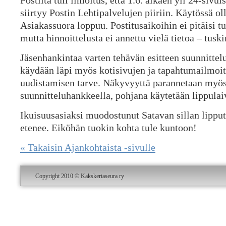
Postilta tuli ilmoitus, että 1.6. alkaen yli 24-sivui
siirtyy Postin Lehtipalvelujen piiriin. Käytössä ol
Asiakassuora loppuu. Postitusaikoihin ei pitäisi tu
mutta hinnoittelusta ei annettu vielä tietoa – tusk
Jäsenhankintaa varten tehävän esitteen suunnittel
käydään läpi myös kotisivujen ja tapahtumailmo
uudistamisen tarve. Näkyvyyttä parannetaan myös 
suunnitteluhankkeella, pohjana käytetään lippul
Ikuisuusasiaksi muodostunut Satavan sillan lipput
etenee. Eiköhän tuokin kohta tule kuntoon!
« Takaisin Ajankohtaista -sivulle
Copyright 2010 © Kakskertaseura ry