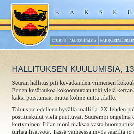
ETUSIVU
AJANKOHTAISTA
KAKSKERTASEURA R
HALLITUKSEN KUULUMISIA, 13
Seuran hallitus piti kevätkauden viimeisen kokouk
Ennen kesätaukoa kokoonnutaan toki vielä kerran. 
kaksi poistumaa, mutta kolme uutta tilalle.
Talous on edelleen hyvällä mallilla. 2X-lehden pai
postituskulut vielä puuttuvat. Suurempi ongelma
kertyminen. Liian moni maksaa vasta huomautuks
turhaa lisätyötä. Tässä vaiheessa myös saarilta jo