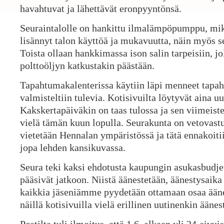
havahtuvat ja lähettävät eronpyyntönsä.
Seuraintalolle on hankittu ilmalämpöpumppu, mik
lisännyt talon käyttöä ja mukavuutta, näin myös s
Toista ollaan hankkimassa ison salin tarpeisiin, jo
polttoöljyn katkustakin päästään.
Tapahtumakalenterissa käytiin läpi menneet tapah
valmisteltiin tulevia. Kotisivuilta löytyvät aina u
Kakskertapäiväkin on taas tulossa ja sen viimeist
vielä tämän kuun lopulla. Seurakunta on vetovastu
vietetään Hennalan ympäristössä ja tätä ennakoit
jopa lehden kansikuvassa.
Seura teki kaksi ehdotusta kaupungin asukasbudj
pääsivät jatkoon. Niistä äänestetään, äänestysaika 
kaikkia jäseniämme pyydetään ottamaan osaa ääne
näillä kotisivuilla vielä erillinen uutinenkin ääne