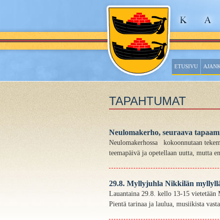
ETUSIVU
AJAN
TAPAHTUMAT
Neulomakerho, seuraava tapaamin
Neulomakerhossa kokoonnutaan tekemään 
teemapäivä ja opetellaan uutta, mutta en
29.8. Myllyjuhla Nikkilän myllyll
Lauantaina 29.8. kello 13-15 vietetään 
Pientä tarinaa ja laulua, musiikista vast