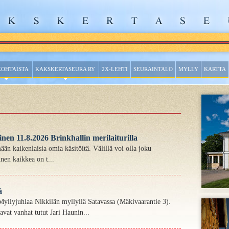
KOHTAISTA
KAKSKERTASEURA RY
2X-LEHTI
SEURAINTALO
MYLLY
KARTTA
en 11.8.2026 Brinkhallin merilaiturilla
kaikenlaisia omia käsitöitä. Välillä voi olla joku
nen kaikkea on t...
ä
Myllyjuhlaa Nikkilän myllyllä Satavassa (Mäkivaarantie 3).
aavat vanhat tutut Jari Haunin...