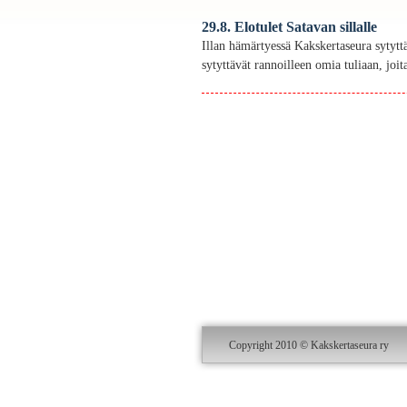
29.8. Elotulet Satavan sillalle
Illan hämärtyessä Kakskertaseura sytyttä
sytyttävät rannoilleen omia tuliaan, joita 
Copyright 2010 © Kakskertaseura ry